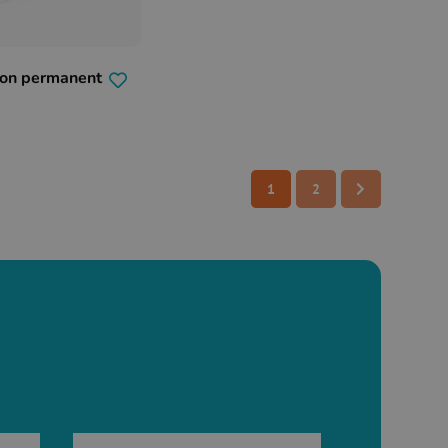
ion permanent
1
2