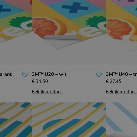
arant
3M™ IJ20 – wit
3M™ IJ40 – t
€
34,50
€
27,45
Bekijk product
Bekijk product