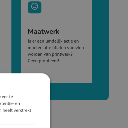

Maatwerk
Is er een landelijk actie en
moeten alle filialen voorzien
worden van printwerk?
Geen probleem!
keer te
tentie- en
 heeft verstrekt