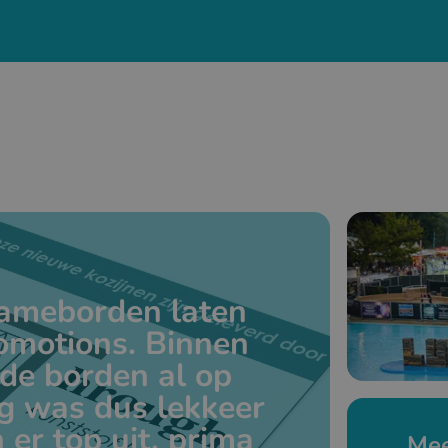
lameborden laten
omotions. Binnen
de borden al op
g was dus lekkeer
 er top uit, prima
Mee