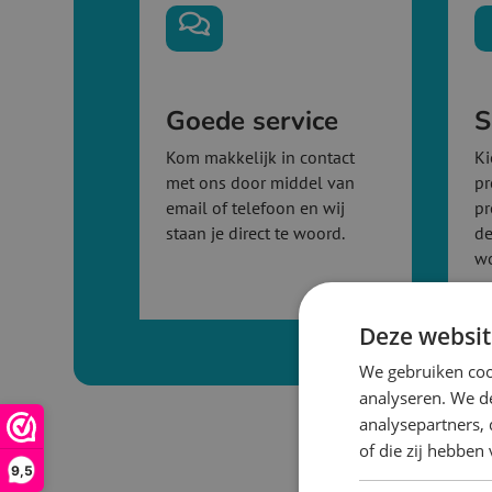

Goede service
S
Kom makkelijk in contact
Ki
met ons door middel van
pr
email of telefoon en wij
pr
staan je direct te woord.
de
w
Deze websit
We gebruiken coo
analyseren. We de
analysepartners,
of die zij hebbe
9,5