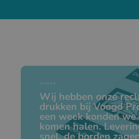
⭐⭐⭐⭐⭐
Wij hebben onze rec
drukken bij Voogd Pr
een week konden we 
komen halen. Leverin
snel, de borden zagen