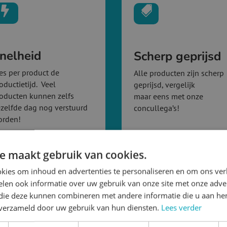


nelheid
Scherp geprijsd
es per product de
Alle producten zijn scherp
oductietijd. Veel
geprijsd, vergelijk
oducten kunnen zelfs
maar eens met onze
zelfde dag nog verstuurd
concullega’s!
orden!
e maakt gebruik van cookies.
kies om inhoud en advertenties te personaliseren en om ons ver
len ook informatie over uw gebruik van onze site met onze adver
 die deze kunnen combineren met andere informatie die u aan hen
n verzameld door uw gebruik van hun diensten.
Lees verder