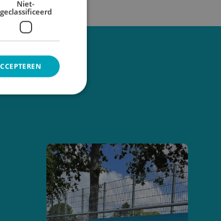
Niet-
geclassificeerd
ACCEPTEREN