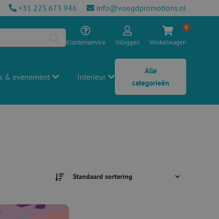
+31 223 673 946
info@voogdpromotions.nl
0
Klantenservice
Inloggen
Winkelwagen
Alle
s & evenement
Interieur
categorieën