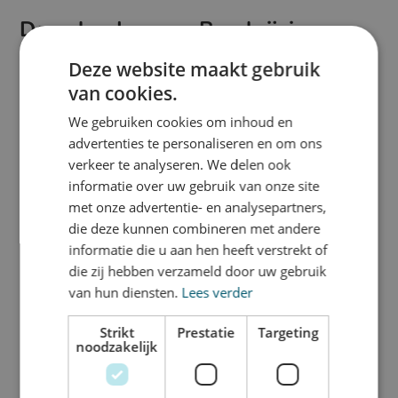
Downloads
Beschrijving
Template mini
Deze website maakt gebruik
Ontmoet deze Beachflag Mini, de
beachflag
perfecte aanvulling voor op de
van cookies.
toonbank, bij beurzen,
We gebruiken cookies om inhoud en
congressen of presentaties. Met
advertenties te personaliseren en om ons
het model van de dropflag en
verkeer te analyseren. We delen ook
een hoogte van 62 cm, biedt
informatie over uw gebruik van onze site
deze compacte beachflag een
met onze advertentie- en analysepartners,
opvallende presentatie, zelfs in
die deze kunnen combineren met andere
kleine ruimtes.
informatie die u aan hen heeft verstrekt of
Inclusief standaard
die zij hebben verzameld door uw gebruik
De Mini Beachflag wordt
van hun diensten.
Lees verder
geleverd met een stevige
standaard voor optimale
Strikt
Prestatie
Targeting
noodzakelijk
stabiliteit. De stok is zwart en
het voetje is zilverkleurig en
verzwaard, zodat de beachflag