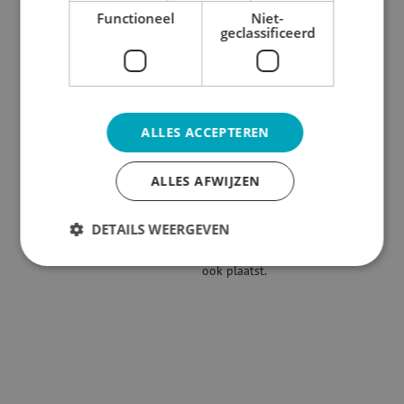
stevig blijft staan en niet
Functioneel
Niet-
zomaar kan omvallen.
geclassificeerd
Template
Maak gebruik van onze handige
template om het bestand juist
op te maken en ervoor te zorgen
ALLES ACCEPTEREN
dat jouw ontwerp perfect tot
zijn recht komt op de Mini
ALLES AFWIJZEN
Beachflag. Met deze kleine maar
krachtige vlag trek je
DETAILS WEERGEVEN
gegarandeerd de aandacht van
jouw doelgroep, waar je hem
ook plaatst.