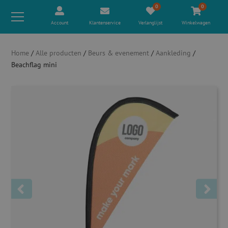
0
0
Account
Klantenservice
Verlanglijst
Winkelwagen
Home
/
Alle producten
/
Beurs & evenement
/
Aankleding
/
Beachflag mini