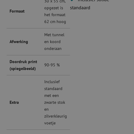
30 x 55 cm,
standaard
opgezet is
Formaat
het formaat
62 cm hoog
Met tunnel
Afwerking
en koord
onderaan
Doordruk print
90-95 %
(spiegelbeeld)
Inclusief
standaard
met een
Extra
zwarte stok
en
zilverkleurig
voetje