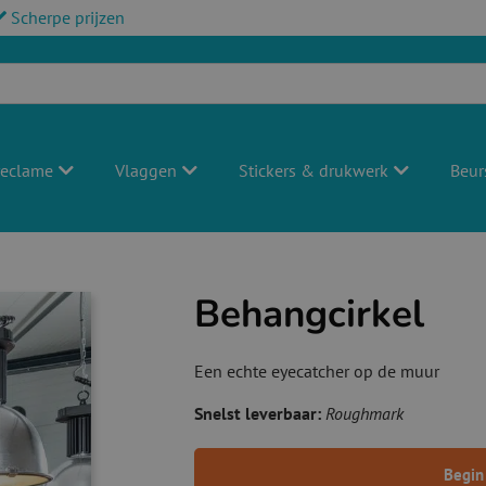
Scherpe prijzen
reclame
Vlaggen
Stickers & drukwerk
Beur
Behangcirkel
Een echte eyecatcher op de muur
Snelst leverbaar:
Roughmark
Begin