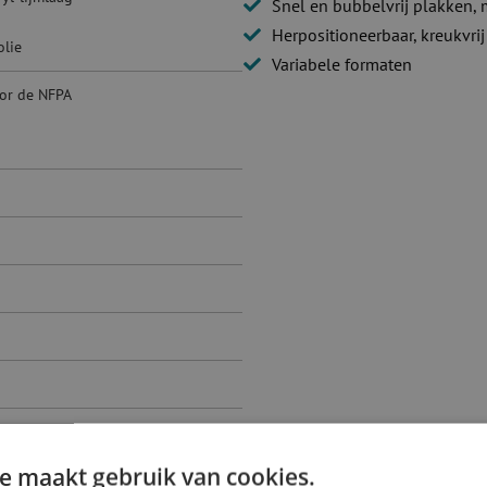
Snel en bubbelvrij plakken, 
Herpositioneerbaar, kreukvri
olie
Variabele formaten
or de NFPA
e maakt gebruik van cookies.