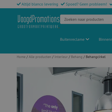
Altijd blanco levering
Spoed? Geen probleem!
Buitenreclame
Binnen
Home
/
Alle producten
/
Interieur
/
Behang
/ Behangcirkel