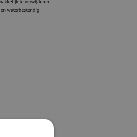
makkelijk te verwijderen
j en waterbestendig