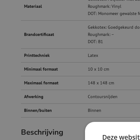
Materiaal
Roughmark: Vinyl
DOT: Monomeer gewalste f
Gekkotex: Goedgekeurd do
Brandcertificaat
Roughmark: –
DOT: B1
Printtechniek
Latex
Minimaal formaat
10 x 10 cm
Maximaal formaat
148 x 148 cm
Afwerking
Contoursnijden
Binnen/buiten
Binnen
Beschrijving
Deze websit