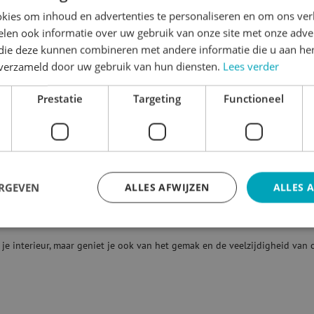
die een geheel nieuwe dimensie geven aan je interieur. Deze cirkels zijn
kies om inhoud en advertenties te personaliseren en om ons ver
len ook informatie over uw gebruik van onze site met onze adver
 die deze kunnen combineren met andere informatie die u aan hen
n verzameld door uw gebruik van hun diensten.
Lees verder
e specificaties. Of je nu gaat voor een opvallende DOT-print of de robuu
Prestatie
Targeting
Functioneel
irkels is uiterst eenvoudig, waardoor je flexibel bent in het creëren va
de behangcirkel aanbrengt. Voor muren met siliconen in de verf adviser
ERGEVEN
ALLES AFWIJZEN
ALLES 
e omgeving tussen de 10 en 32 graden Celsius ligt bij het aanbrengen va
n je interieur, maar geniet je ook van het gemak en de veelzijdigheid va