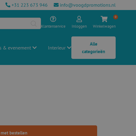
+31 223 673 946
info@voogdpromotions.nl
0
Klantenservice
Inloggen
Winkelwagen
Alle
s & evenement
Interieur
categorieën
 met bestellen