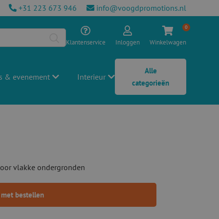
+31 223 673 946
info@voogdpromotions.nl
0
Klantenservice
Inloggen
Winkelwagen
Alle
s & evenement
Interieur
categorieën
 voor vlakke ondergronden
 met bestellen