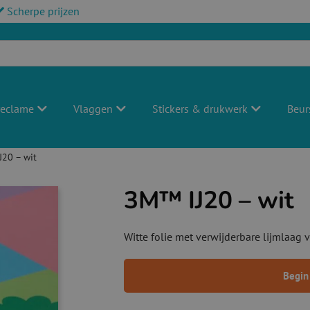
Scherpe prijzen
reclame
Vlaggen
Stickers & drukwerk
Beur
J20 – wit
3M™ IJ20 – wit
Witte folie met verwijderbare lijmlaag
Begin