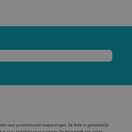
olie voor promotionele toepassingen. De folie is gemakkelijk
is voor tijdelijke toepassingen. De folie heeft een grijze