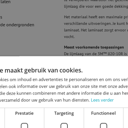
 laten
lijmlaag die voor een goede dekkin
es
Het materiaal heeft een maximale pri
verschillende uitvoeringen. Je kunt 
urde ondergronden
laminaat. Het laminaat zorgt ervoor
vocht.
Meest voorkomende toepassingen
De lijmlaag van de 3M™ IJ20-10R is s
voor langere toepassingen is? Ga d
voor vlakke of licht gebogen toepas
e maakt gebruik van cookies.
inzetten als raamsticker, autosticker
kies om inhoud en advertenties te personaliseren en om ons ver
geschikt voor openbare ruimtes.
len ook informatie over uw gebruik van onze site met onze adver
 die deze kunnen combineren met andere informatie die u aan hen
n verzameld door uw gebruik van hun diensten.
Lees verder
Prestatie
Targeting
Functioneel