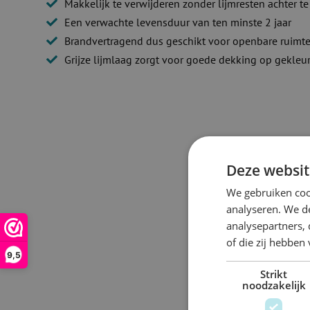
Makkelijk te verwijderen zonder lijmresten achter te
Een verwachte levensduur van ten minste 2 jaar
Brandvertragend dus geschikt voor openbare ruimt
Grijze lijmlaag zorgt voor goede dekking op gekle
Deze websit
We gebruiken coo
analyseren. We de
analysepartners,
of die zij hebbe
9,5
Strikt
noodzakelijk