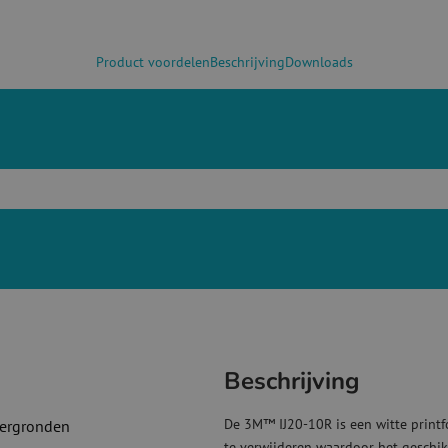
Product voordelen
Beschrijving
Downloads
Beschrijving
De 3M™ IJ20-10R is een witte printf
dergronden
te verwijderen waardoor het geschikt 