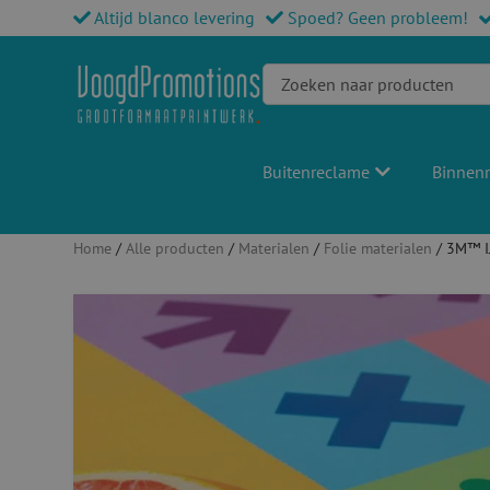
Altijd blanco levering
Spoed? Geen probleem!
Buitenreclame
Binnen
Home
/
Alle producten
/
Materialen
/
Folie materialen
/ 3M™ I