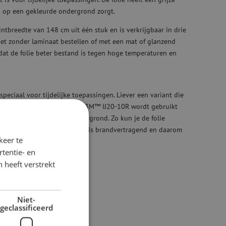
g op een gekleurde ondergrond zorgt.
ntbreedte van 148 cm uit één stuk en is verkrijgbaar in drie
het zonder laminaat bestellen of met een mat of glanzend
 dat de folie beter bestand is tegen hoge temperaturen en
peciaal voor tijdelijke toepassingen. Liever een variant die
an voor de
3M™ IJ40-10
. De 3M™ IJ20-10R wordt gebruikt
singen met een gladde ondergrond. Zo kun je de folie
 of vinylsticker. Het materiaal is brandvertragend en daarom
keer te
tentie- en
 heeft verstrekt
Niet-
geclassificeerd