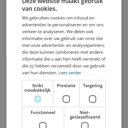
Deze website maakt gebruik
Vrijstaand spandoekframe –
van cookies.
stevige oplossing voor
We gebruiken cookies om inhoud en
buitenreclame
advertenties te personaliseren en om ons
verkeer te analyseren. We delen ook
Met een vrijstaand spandoekframe creëer je eenvoudig een
informatie over uw gebruik van onze site
opvallende reclame-uiting op elke locatie. Ideaal voor gebruik in
met onze advertentie- en analysepartners,
weilanden, langs wegen of bij bouw- en renovatieprojecten.
die deze kunnen combineren met andere
Dankzij de robuuste uitstraling en stevige constructie is dit frame
informatie die u aan hen heeft verstrekt of
een veelgekozen oplossing voor tijdelijke en langdurige
die zij hebben verzameld door uw gebruik
buitenreclame.
van hun diensten.
Lees verder
Sterk, duurzaam en eenvoudig te
Strikt
Prestatie
Targeting
monteren
noodzakelijk
Het frame is gemaakt van
100% gerecycled aluminium
en biedt
een solide basis voor jouw spandoek. Met elastische spanners
bevestig je het doek eenvoudig in het frame. Hierdoor blijft het
Functioneel
Niet-
geclassificeerd
doek ook bij wind strak en goed zichtbaar.