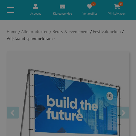
0
0
Account
Klantenservice
Verlanglijst
Winkelwagen
Home
/
Alle producten
/
Beurs & evenement
/
Festivaldoeken
/
Vrijstaand spandoekframe