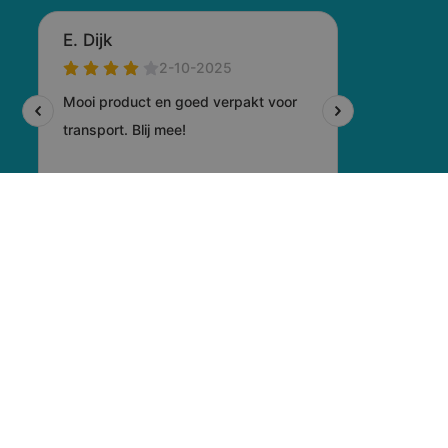
© 2026 Voogd Promotions
-
Privacyverklaring
-
Cookiebeleid
-
Disclaimer
-
Sitemap
- Gemaakt door:
Totstraksonline.nl