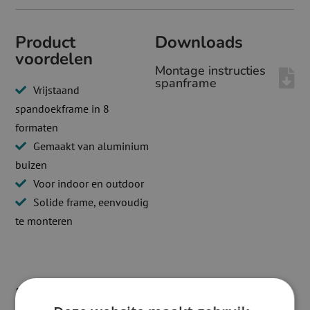
Product
Downloads
voordelen
Montage instructies
spanframe
Vrijstaand
spandoekframe in 8
formaten
Gemaakt van aluminium
buizen
Voor indoor en outdoor
Solide frame, eenvoudig
te monteren
Beschrijving