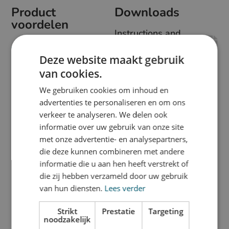
Product
Downloads
voordelen
Instructions and
conditions for the
Bedrukte Magneten met
usage of FlexMag
Deze website maakt gebruik
eigen ontwerp/print
van cookies.
Kies een eigen vorm en
formaat
We gebruiken cookies om inhoud en
advertenties te personaliseren en om ons
Twee varianten: extra
verkeer te analyseren. We delen ook
sterk en beschrijfbaar
informatie over uw gebruik van onze site
Personaliseer
met onze advertentie- en analysepartners,
Whiteboards of memoborden
die deze kunnen combineren met andere
informatie die u aan hen heeft verstrekt of
die zij hebben verzameld door uw gebruik
van hun diensten.
Lees verder
Beschrijving
Strikt
Prestatie
Targeting
noodzakelijk
Personaliseer whiteboards of memoborden met zelf ontworpen