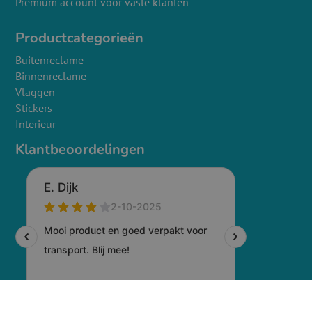
Premium account voor vaste klanten
Productcategorieën
Buitenreclame
Binnenreclame
Vlaggen
Stickers
Interieur
Klantbeoordelingen