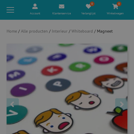
0
0
Account
Klantenservice
Verlanglijst
Winkelwagen
Home
/
Alle producten
/
Interieur
/
Whiteboard
/ Magneet