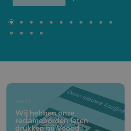
⭐⭐⭐⭐⭐
Wij hebben onze
reclameborden laten
drukken bij Voogd