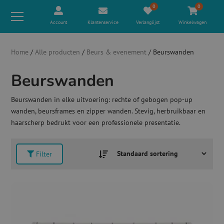
0
0
Account
Klantenservice
Verlanglijst
Winkelwagen
Home
/
Alle producten
/
Beurs & evenement
/ Beurswanden
Beurswanden
Beurswanden in elke uitvoering: rechte of gebogen pop-up
wanden, beursframes en zipper wanden. Stevig, herbruikbaar en
haarscherp bedrukt voor een professionele presentatie.
Filter