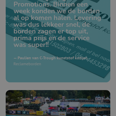
Promotions. Binnen een
week konden we de borden
al op komen halen. Levering
was dus lekkeer snel, de
borden zagen er top uit,
prima prijs en de service
was super!!
— Paulien van C-Trough kunststof kozijen
Reclameborden