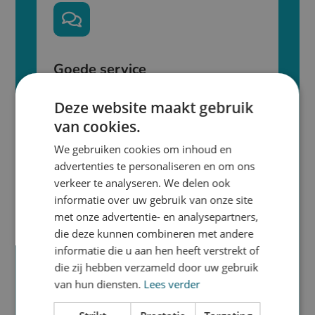

Goede service
Kom makkelijk in contact met ons door middel
Deze website maakt gebruik
van email of telefoon en wij staan je direct te
van cookies.
woord.
We gebruiken cookies om inhoud en
advertenties te personaliseren en om ons
verkeer te analyseren. We delen ook
informatie over uw gebruik van onze site
met onze advertentie- en analysepartners,

die deze kunnen combineren met andere
informatie die u aan hen heeft verstrekt of
Snelheid
die zij hebben verzameld door uw gebruik
van hun diensten.
Lees verder
Kies per product de productietijd. Veel
producten kunnen zelfs dezelfde dag nog