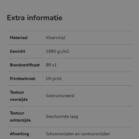
Extra informatie
Materiaal
Vloervinyl
Gewicht
1880 gr./m2
Brandcertificaat
Bfl-s1
Printtechniek
UV-print
Textuur
Gestructureerd
voorzijde
Textuur
Geschuimde laag
achterzijde
Afwerking
Schoonsnijden en contoursnijden