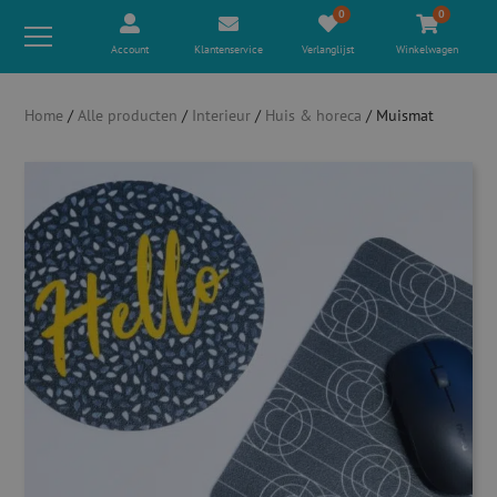
0
0
Account
Klantenservice
Verlanglijst
Winkelwagen
Home
/
Alle producten
/
Interieur
/
Huis & horeca
/ Muismat