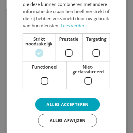
die deze kunnen combineren met andere
informatie die u aan hen heeft verstrekt of
die zij hebben verzameld door uw gebruik
Beschrijving
van hun diensten.
Lees verder
Strikt
Prestatie
Targeting
Print je eigen muismat op dit hoogwaardige vloervinyl en bepaal
noodzakelijk
zelf de maat en vorm. Super leuk als giveaway en perfect om je
werkplek te verfraaien.
Personaliseer je muismat met jouw ontwerp en maak een
Functioneel
Niet-
blijvende indruk!
geclassificeerd
ALLES ACCEPTEREN
ALLES AFWIJZEN