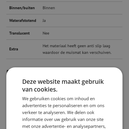
Binnen/buiten
Binnen
Waterafstotend
Ja
Translucent
Nee
Het materiaal heeft geen anti slip laag
Extra
waardoor de muismat kan verschuiven.
Product
Downloads
voordelen
Deze website maakt gebruik
Vloerzeil
van cookies.
brandcertificaat
Muismat met eigen
We gebruiken cookies om inhoud en
ontwerp
advertenties te personaliseren en om ons
De muis reageert sneller
verkeer te analyseren. We delen ook
en preciezer
informatie over uw gebruik van onze site
Gemaakt van (vloer)vinyl
met onze advertentie- en analysepartners,