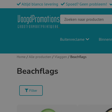
Altijd blanco levering
Spoed? Geen probleem!
Buitenreclame
Binnen
Home
/
Alle producten
/
Vlaggen
/ Beachflags
Beachflags
Filter