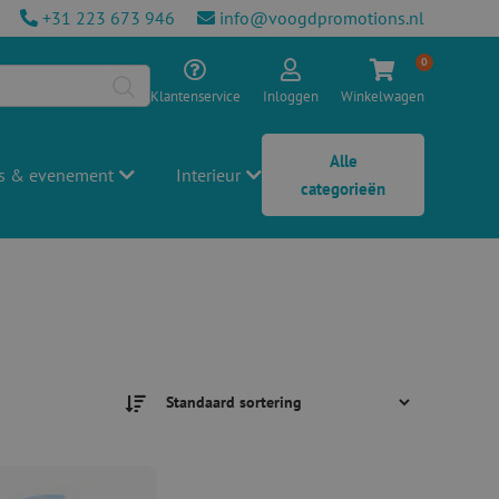
+31 223 673 946
info@voogdpromotions.nl
0
Klantenservice
Inloggen
Winkelwagen
Alle
s & evenement
Interieur
categorieën