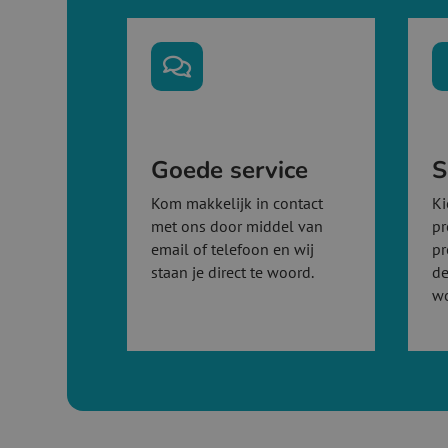

Goede service
S
Kom makkelijk in contact
Ki
met ons door middel van
pr
email of telefoon en wij
pr
staan je direct te woord.
de
w