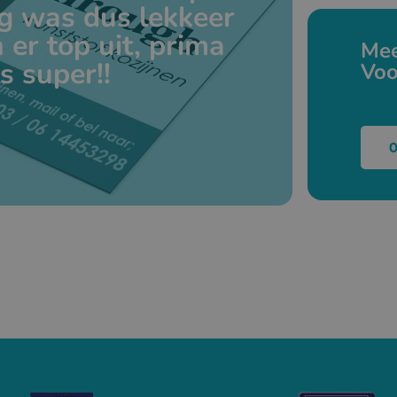
g was dus lekkeer
 er top uit, prima
Mee
s super!!
Voo
O