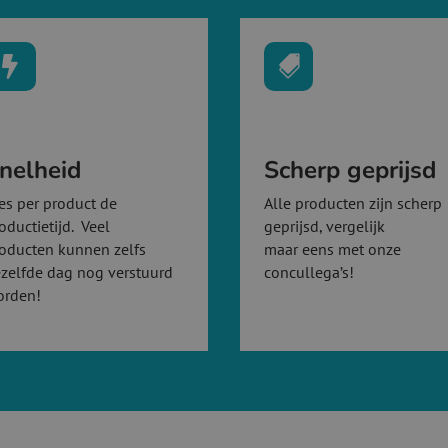


nelheid
Scherp geprijsd
es per product de
Alle producten zijn scherp
oductietijd. Veel
geprijsd, vergelijk
oducten kunnen zelfs
maar eens met onze
zelfde dag nog verstuurd
concullega’s!
orden!