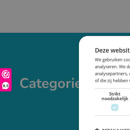
Deze websit
We gebruiken coo
analyseren. We de
analysepartners,
Categorieën
of die zij hebbe
9,5
Strikt
noodzakelijk