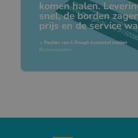
komen halen. Leverin
snel, de borden zagen
prijs en de service wa
— Paulien van C-Trough kunststof kozijen
Reclameborden