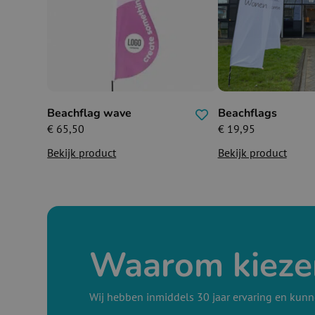
Beachflag wave
Beachflags
€
65,50
€
19,95
Bekijk product
Bekijk product
Waarom kieze
Wij hebben inmiddels 30 jaar ervaring en kunn