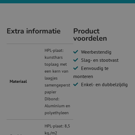
Extra informatie
Product
voordelen
HPL-plaat:
Weerbestendig
kunsthars
Slag- en stootvast
toplaag met
Eenvoudig te
een kern van
monteren
laagjes
Materiaal
Enkel- en dubbelzijdig
samengeperst
papier
Dibond:
Aluminium en
polyethyleen
HPL-plaat: 8,5
kg./m2