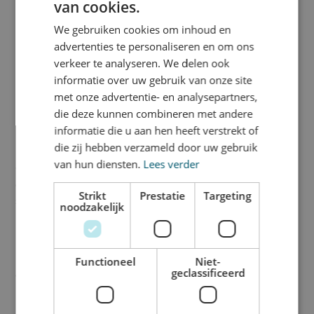
van cookies.
Binnen en
Binnen/buiten
buiten
We gebruiken cookies om inhoud en
advertenties te personaliseren en om ons
Waterafstotend
Ja
verkeer te analyseren. We delen ook
informatie over uw gebruik van onze site
Translucent
Nee
met onze advertentie- en analysepartners,
die deze kunnen combineren met andere
informatie die u aan hen heeft verstrekt of
Beschrijving
die zij hebben verzameld door uw gebruik
van hun diensten.
Lees verder
Geef jouw sponsoren de aandacht die ze verdienen, op een
opvallende en herkenbare manier! Zonder de steun van
Strikt
Prestatie
Targeting
sponsoren kan een vereniging immers niet bestaan, dus is het
noodzakelijk
belangrijk om hen te waarderen.
Dibond is een relatief licht aluminium sandwichpaneel. Dit
materiaal is nauwelijks gevoelig voor wisselende
Functioneel
Niet-
geclassificeerd
omgevingsfactoren en eenvoudig te verwerken.
HPL platen zijn met 8,5kg/m2 ongeveer 25% zwaarder dan