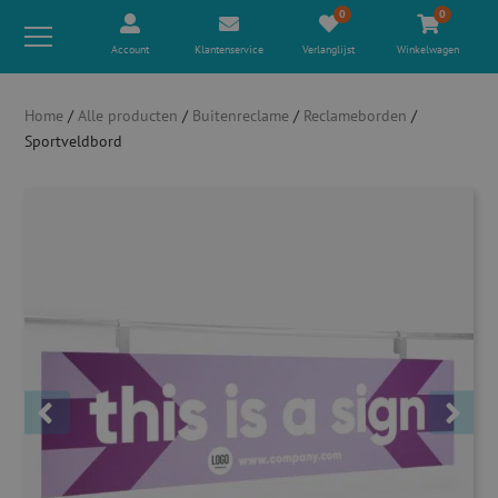
0
0
Account
Klantenservice
Verlanglijst
Winkelwagen
Home
/
Alle producten
/
Buitenreclame
/
Reclameborden
/
Sportveldbord