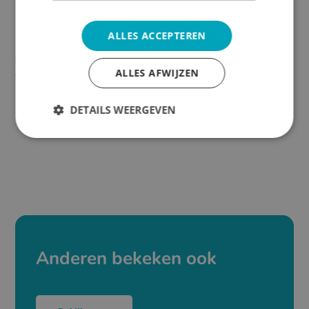
Dibond. We voorzien deze plaat van een folie met laminaat. HPL
kan zowel enkel- als dubbelzijdig voorzien worden van folie met
laminaat.
ALLES ACCEPTEREN
Let op:
Bij HPL kan de plaat kromtrekken wanneer er één zijde
ALLES AFWIJZEN
voorzien is van een folie
DETAILS WEERGEVEN
Anderen bekeken ook