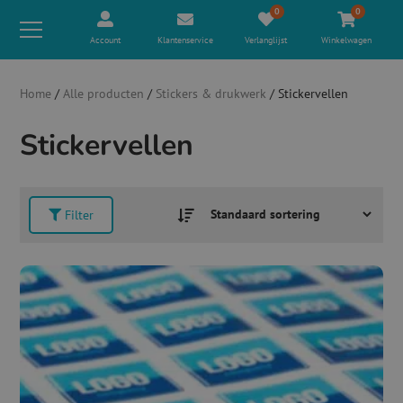
0
0
Account
Klantenservice
Verlanglijst
Winkelwagen
Home
/
Alle producten
/
Stickers & drukwerk
/ Stickervellen
Stickervellen
Filter