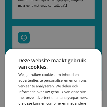
Alle producten zijn scherp geprijsd, vergelijk
maar eens met onze concullega’s!

Maatwerk
Deze website maakt gebruik
Is er een landelijk actie en moeten alle filialen
van cookies.
voorzien worden van printwerk? Geen
probleem!
We gebruiken cookies om inhoud en
advertenties te personaliseren en om ons
verkeer te analyseren. We delen ook
informatie over uw gebruik van onze site
met onze advertentie- en analysepartners,
die deze kunnen combineren met andere