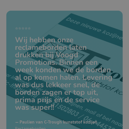
⭐⭐⭐⭐⭐
Wij hebben onze
reclameborden laten
drukken bij Voogd
Promotions. Binnen een
week konden we de borden
al op komen halen. Levering
was dus lekkeer snel, de
borden zagen er top uit,
prima prijs en de service
was super!!
— Paulien van C-Trough kunststof kozijen
Reclameborden