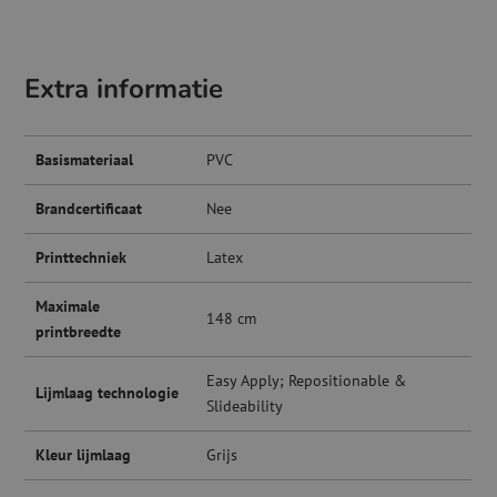
Extra informatie
Basismateriaal
PVC
Brandcertificaat
Nee
Printtechniek
Latex
Maximale
148 cm
printbreedte
Easy Apply; Repositionable &
Lijmlaag technologie
Slideability
Kleur lijmlaag
Grijs