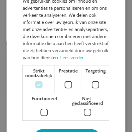
We gebruiken cookies om inhoud en
Easy Apply™ lijmlaag
advertenties te personaliseren en om ons
Een verwachte
verkeer te analyseren. We delen ook
levensduur van ten minste 6
informatie over uw gebruik van onze site
jaar
met onze advertentie- en analysepartners,
Ook na langere tijd te
die deze kunnen combineren met andere
informatie die u aan hen heeft verstrekt of
verwijderen zonder
die zij hebben verzameld door uw gebruik
lijmresten achter te laten
van hun diensten.
Lees verder
Extra bescherming van
de print door laminaat
Strikt
Prestatie
Targeting
noodzakelijk
Dankzij grijze lijmlaag
goede dekking op gekleurde
ondergrond
Functioneel
Niet-
geclassificeerd
Beschrijving