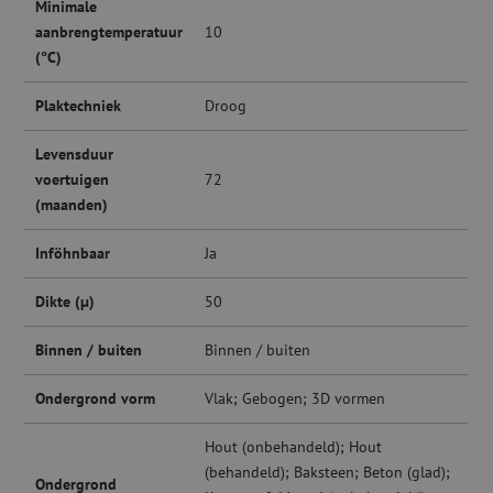
Minimale
aanbrengtemperatuur
10
(°C)
Plaktechniek
Droog
Levensduur
voertuigen
72
(maanden)
Inföhnbaar
Ja
Dikte (µ)
50
Binnen / buiten
Binnen / buiten
Ondergrond vorm
Vlak; Gebogen; 3D vormen
Hout (onbehandeld); Hout
(behandeld); Baksteen; Beton (glad);
Ondergrond