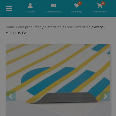
0
0
Account
Klantenservice
Verlanglijst
Winkelwagen
Home
/
Alle producten
/
Materialen
/
Folie materialen
/ Avery®
MPI 1105 EA