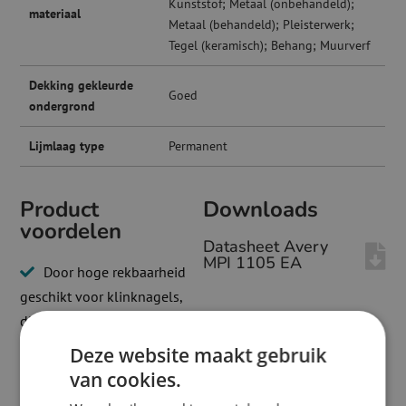
Kunststof; Metaal (onbehandeld);
materiaal
Metaal (behandeld); Pleisterwerk;
Tegel (keramisch); Behang; Muurverf
Dekking gekleurde
Goed
ondergrond
Lijmlaag type
Permanent
Product
Downloads
voordelen
Datasheet Avery
MPI 1105 EA
Door hoge rekbaarheid
geschikt voor klinknagels,
diepe groeven en complexe
3D vormen
Deze website maakt gebruik
Eenvoudige montage
van cookies.
zonder luchtbellen, door