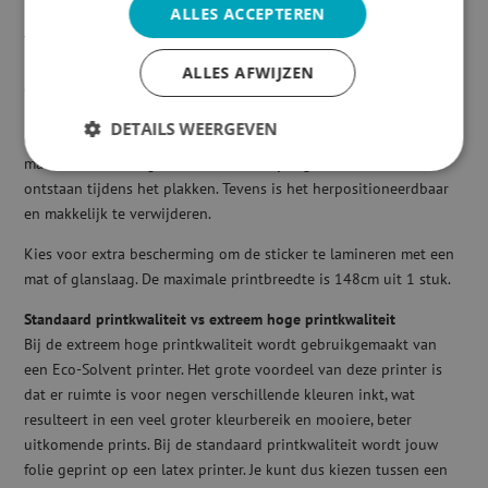
ALLES ACCEPTEREN
De Avery Dennison MPI™ 1105 EARS is een glanzende gegoten
vinyl. Dit vinyl is geschikt voor langdurige buitentoepassingen
bijvoorbeeld voor op auto’s. De grijze lijmlaag geeft een goede
ALLES AFWIJZEN
dekking op een gekleurde ondergrond. Door de hoge flexibiliteit
is deze geschikt voor zeer gebogen oppervlaktes. Deze folie jeeft
DETAILS WEERGEVEN
een Easy Apply technologie wat ervoor zorgt dat de lucht
maximaal wordt afgevoerd zodat er bijna geen luchtbellen
ontstaan tijdens het plakken. Tevens is het herpositioneerdbaar
en makkelijk te verwijderen.
Kies voor extra bescherming om de sticker te lamineren met een
mat of glanslaag. De maximale printbreedte is 148cm uit 1 stuk.
Standaard printkwaliteit vs extreem hoge printkwaliteit
Bij de extreem hoge printkwaliteit wordt gebruikgemaakt van
een Eco-Solvent printer. Het grote voordeel van deze printer is
dat er ruimte is voor negen verschillende kleuren inkt, wat
resulteert in een veel groter kleurbereik en mooiere, beter
uitkomende prints. Bij de standaard printkwaliteit wordt jouw
folie geprint op een latex printer. Je kunt dus kiezen tussen een