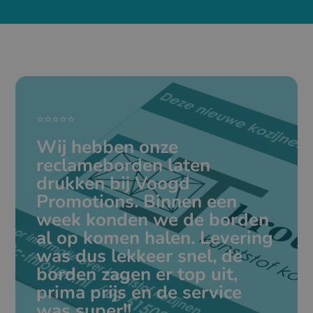
⭐⭐⭐⭐⭐
Wij hebben onze
reclameborden laten
drukken bij Voogd
Promotions. Binnen een
week konden we de borden
al op komen halen. Levering
was dus lekkeer snel, de
borden zagen er top uit,
prima prijs en de service
was super!!