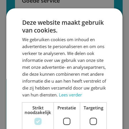
Goede service
Kom makkelijk in contact met ons door middel
van email of telefoon en wij staan je direct te
Deze website maakt gebruik
woord.
van cookies.
We gebruiken cookies om inhoud en
advertenties te personaliseren en om ons
verkeer te analyseren. We delen ook

informatie over uw gebruik van onze site
met onze advertentie- en analysepartners,
Snelheid
die deze kunnen combineren met andere
informatie die u aan hen heeft verstrekt of
Kies per product de productietijd. Veel
die zij hebben verzameld door uw gebruik
producten kunnen zelfs dezelfde dag nog
van hun diensten.
Lees verder
verstuurd worden!
Strikt
Prestatie
Targeting
noodzakelijk