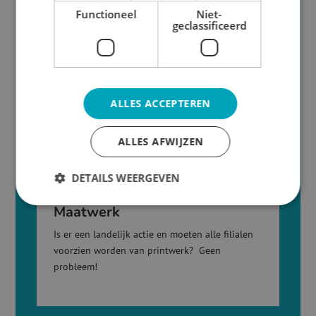

Functioneel
Niet-
geclassificeerd
Scherp geprijsd
Alle producten zijn scherp geprijsd, vergelijk
maar eens met onze concullega’s!
ALLES ACCEPTEREN
ALLES AFWIJZEN

DETAILS WEERGEVEN
Maatwerk
Is er een landelijk actie en moeten alle filialen
voorzien worden van printwerk? Geen
probleem!