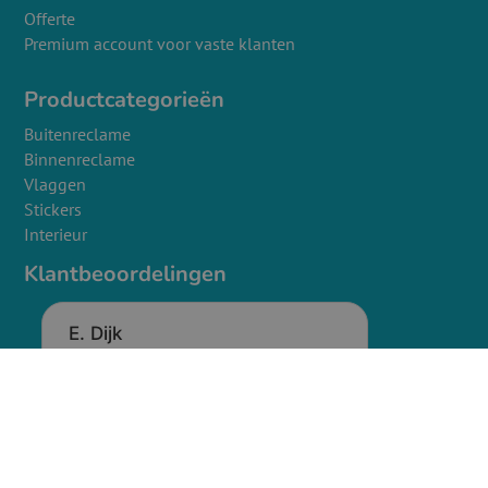
Offerte
Premium account voor vaste klanten
Productcategorieën
Buitenreclame
Binnenreclame
Vlaggen
Stickers
Interieur
Klantbeoordelingen