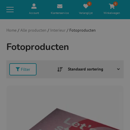
0
0
Account
Klantenservice
Verlanglijst
Winkelwagen
Home
/
Alle producten
/
Interieur
/ Fotoproducten
Fotoproducten
Filter