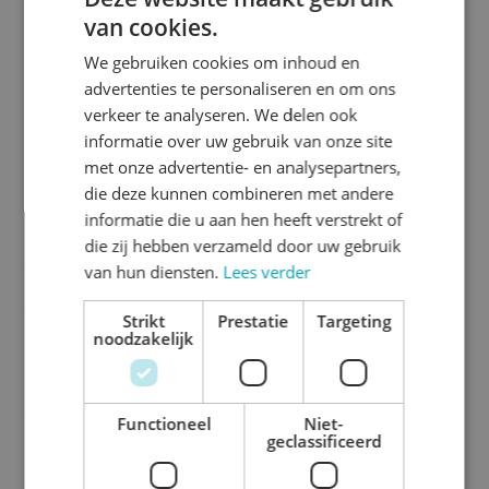
van cookies.
Roll up
We gebruiken cookies om inhoud en
Budget, Roll
advertenties te personaliseren en om ons
up Premium
verkeer te analyseren. We delen ook
en Roll up
informatie over uw gebruik van onze site
Extra
Deluxe:
met onze advertentie- en analysepartners,
klemprofiel
bovenzijde,
die deze kunnen combineren met andere
plakstrip
informatie die u aan hen heeft verstrekt of
onderzijde
die zij hebben verzameld door uw gebruik
van hun diensten.
Lees verder
HS-code
76169990
Strikt
Prestatie
Targeting
noodzakelijk
Downloads
Beschrijving
Roll-up banners
Airtex B1 certificaat
Functioneel
Niet-
bestellen – snel
geclassificeerd
en professioneel
Banner 510 B1
certificaat