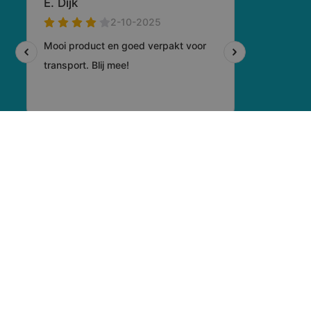
© 2026 Voogd Promotions
-
Algemene voorwaarden
-
Privacyverklaring
-
Cookiebeleid
-
Disclaimer
- Gemaakt door:
Totstraksonline.nl