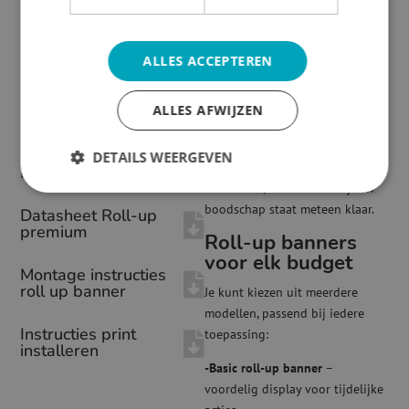
Roll-up banners bestellen
voor
Zwart wit Banner
beurs, evenement of winkel? Met
B1 certificaat
ALLES ACCEPTEREN
een roll-up banner presenteer je
jouw merk in één minuut
Sanotex B1
professioneel. De cassette is
ALLES AFWIJZEN
Certificaat
licht van gewicht en toch stevig,
terwijl de print haarscherp in
Datasheet Roll up
DETAILS WEERGEVEN
full colour opvalt. Je rolt de
Premium zwart
banner uit, zet ’m vast en jouw
boodschap staat meteen klaar.
Datasheet Roll-up
premium
Roll-up banners
voor elk budget
Montage instructies
roll up banner
Je kunt kiezen uit meerdere
modellen, passend bij iedere
Instructies print
toepassing:
installeren
-Basic roll-up banner
–
voordelig display voor tijdelijke