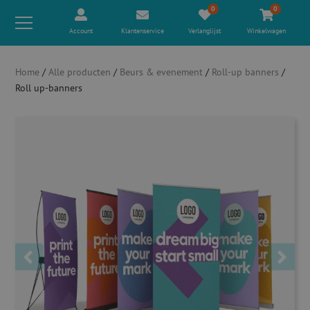
0
0
Account
Klantenservice
Verlanglijst
Winkelwagen
Home
/
Alle producten
/
Beurs & evenement
/
Roll-up banners
/
Roll up-banners