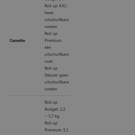
Roll up XXL:
twee
uitschuifbare
voeten
Roll up
Cassette
Premium:
één
uitschuifbare
voet
Roll up
Deluxe: geen
uitschuifbare
voeten
Roll up
Budget: 2,5
– 3,7 kg
Roll up
Premium: 3,1