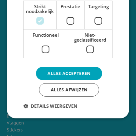
Strikt
Prestatie
Targeting
Aanleverspecificaties
noodzakelijk
Veel gestelde vragen
Over ons
Contact
Nieuws
Functioneel
Niet-
geclassificeerd
Vacatures
Retouren
Klachten
Aanvragen
ALLES ACCEPTEREN
Offerte
Premium account voor vaste klanten
ALLES AFWIJZEN
Productcategorieën
DETAILS WEERGEVEN
Buitenreclame
Binnenreclame
Vlaggen
Stickers