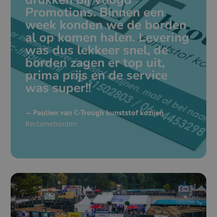
Promotions. Binnen een
week konden we de borden
al op komen halen. Levering
was dus lekkeer snel, de
borden zagen er top uit,
prima prijs en de service
was super!!
— Paulien van C-Trough kunststof kozijen
Reclameborden