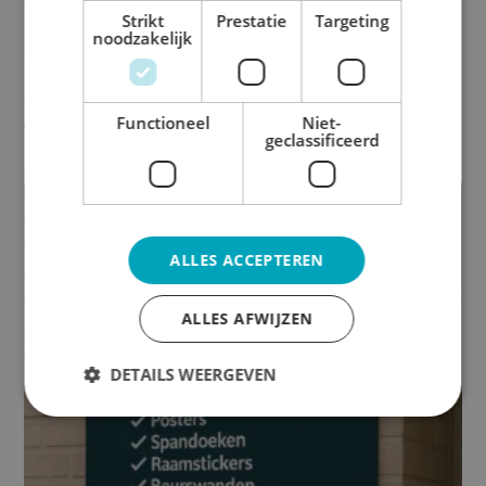
Strikt
Prestatie
Targeting
noodzakelijk
Carwrap
Functioneel
Niet-
€
12,50
geclassificeerd
Bekijk product
ALLES ACCEPTEREN
ALLES AFWIJZEN
DETAILS WEERGEVEN