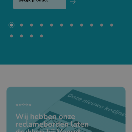
⭐⭐⭐⭐⭐
Wij hebben onze
reclameborden laten
drukken bij Voogd