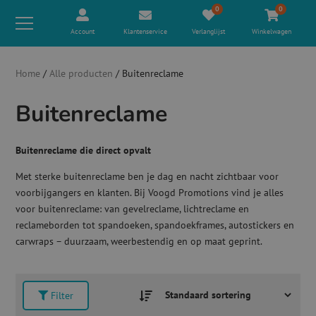
0
0
Account
Klantenservice
Verlanglijst
Winkelwagen
Home
/
Alle producten
/ Buitenreclame
Buitenreclame
Buitenreclame die direct opvalt
Met sterke buitenreclame ben je dag en nacht zichtbaar voor
voorbijgangers en klanten. Bij Voogd Promotions vind je alles
voor buitenreclame: van gevelreclame, lichtreclame en
reclameborden tot spandoeken, spandoekframes, autostickers en
carwraps – duurzaam, weerbestendig en op maat geprint.
Filter