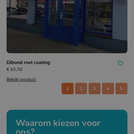
Dibond met coating
€
65,50
Bekijk product
1
2
3
4
Waarom kiezen voor
ons?