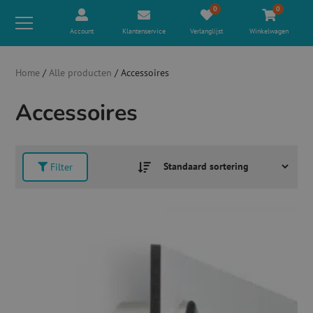
0
0
Account
Klantenservice
Verlanglijst
Winkelwagen
Home
/
Alle producten
/ Accessoires
Accessoires
Filter