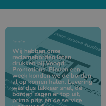
⭐⭐⭐⭐⭐
Wij hebben onze
reclameborden laten
drukken bij Voogd
Promotions. Binnen een
week konden we de borden
al op komen halen. Levering
was dus lekkeer snel, de
borden zagen er top uit,
prima prijs en de service