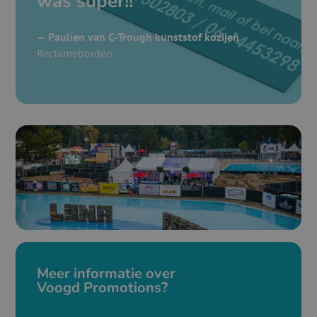
was super!!
— Paulien van C-Trough kunststof kozijen
Reclameborden
Meer informatie over
Voogd Promotions?