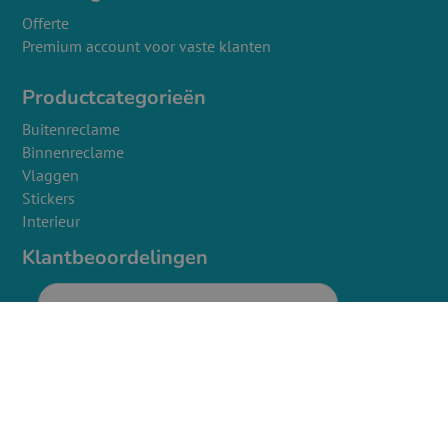
Offerte
Premium account voor vaste klanten
Productcategorieën
Buitenreclame
Binnenreclame
Vlaggen
Stickers
Interieur
Klantbeoordelingen