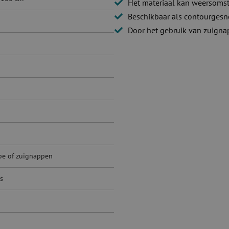
Het materiaal kan weersoms
Beschikbaar als contourges
Door het gebruik van zuigna
ape of zuignappen
s