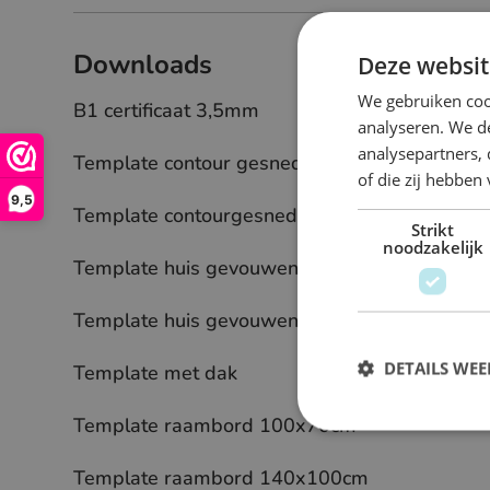
Downloads
Deze websit
We gebruiken coo
B1 certificaat 3,5mm
analyseren. We de
analysepartners,
Template contour gesneden
of die zij hebbe
9,5
Template contourgesneden met boorgaten
Strikt
noodzakelijk
Template huis gevouwen dakje boorgaten
Template huis gevouwen dakje
DETAILS WE
Template met dak
Template raambord 100x70cm
Template raambord 140x100cm