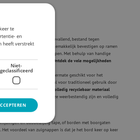
keer te
arsborden laten bedrukken
tentie- en
-borden. Deze borden zijn opvallend, bestand tegen
 heeft verstrekt
en herbruikbaar. Je kunt ze gemakkelijk bevestigen op ramen
dubbelzijdig tape of zuignappen. Met behulp van handige
rd een fluitje van een cent.
Ontdek de vele mogelijkheden
Niet-
geclassificeerd
ijden van het bord, is het uitermate geschikt voor het
. Natuurlijk is het ook ideaal voor traditioneel gebruik door
rmaten.
Milieuvriendelijk en volledig recyclebaar materiaal
 van kanaalplaat, waardoor ze weerbestendig zijn en volledig
ACCEPTEREN
schikbaar
snijdingen en dubbelzijdig tape, of borden met boorgaten
 Het voordeel van zuignappen is dat je het bord keer op keer