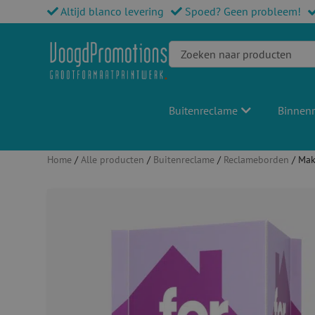
Altijd blanco levering
Spoed? Geen probleem!
Buitenreclame
Binnen
Home
/
Alle producten
/
Buitenreclame
/
Reclameborden
/ Mak