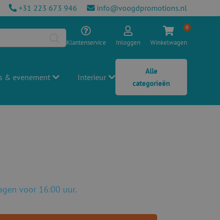
+31 223 673 946
info@voogdpromotions.nl
0
Klantenservice
Inloggen
Winkelwagen
Alle
s & evenement
Interieur
categorieën
gen voor 16:00 uur.