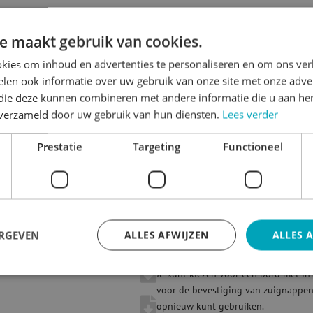
Beschrijving
e maakt gebruik van cookies.
kies om inhoud en advertenties te personaliseren en om ons ver
Bij Voogd Promotions
kun je makela
len ook informatie over uw gebruik van onze site met onze adver
Ook wel bekend als raamborden of V
 die deze kunnen combineren met andere informatie die u aan hen
verschillende weersomstandigheden 
n verzameld door uw gebruik van hun diensten.
Lees verder
of andere gladde oppervlakken met 
templates is het ontwerpen van je bo
Prestatie
Targeting
Functioneel
voor inspiratie
Dankzij de zichtbaarheid van beide z
communiceren van kortlopende acties
makelaars. Kies uit drie standaardfo
De makelaarsborden zijn vervaardigd
recyclebaar.
ERGEVEN
ALLES AFWIJZEN
ALLES 
Verschillende bevestigingsopties be
Je kunt kiezen voor een bord met in
voor de bevestiging van zuignappen.
opnieuw kunt gebruiken.