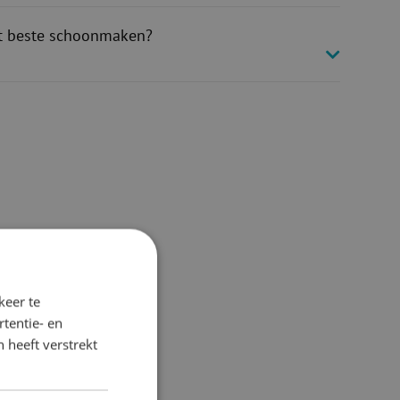
t beste schoonmaken?
keer te
tentie- en
 heeft verstrekt