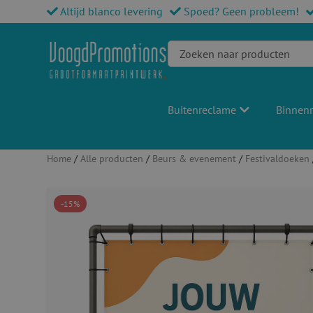
Altijd blanco levering
Spoed? Geen probleem!
Buitenreclame
Binnen
Home
/
Alle producten
/
Beurs & evenement
/
Festivaldoeken
-15%