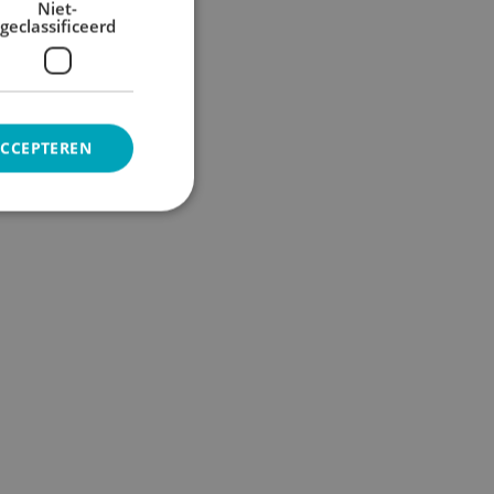
Niet-
geclassificeerd
ACCEPTEREN