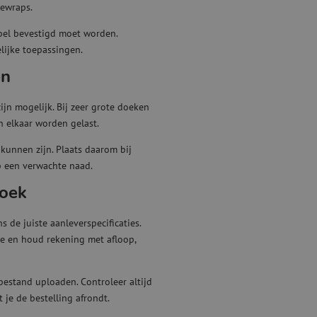
iewraps.
ibel bevestigd moet worden.
elijke toepassingen.
en
jn mogelijk. Bij zeer grote doeken
n elkaar worden gelast.
kunnen zijn. Plaats daarom bij
op een verwachte naad.
doek
 de juiste aanleverspecificaties.
e en houd rekening met afloop,
estand uploaden. Controleer altijd
 je de bestelling afrondt.