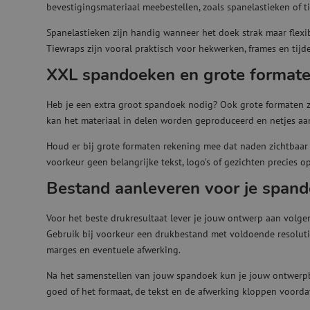
bevestigingsmateriaal meebestellen, zoals spanelastieken of t
Spanelastieken zijn handig wanneer het doek strak maar flex
Tiewraps zijn vooral praktisch voor hekwerken, frames en tijd
XXL spandoeken en grote format
Heb je een extra groot spandoek nodig? Ook grote formaten zi
kan het materiaal in delen worden geproduceerd en netjes aa
Houd er bij grote formaten rekening mee dat naden zichtbaar 
voorkeur geen belangrijke tekst, logo’s of gezichten precies 
Bestand aanleveren voor je span
Voor het beste drukresultaat lever je jouw ontwerp aan volgens
Gebruik bij voorkeur een drukbestand met voldoende resoluti
marges en eventuele afwerking.
Na het samenstellen van jouw spandoek kun je jouw ontwerpb
goed of het formaat, de tekst en de afwerking kloppen voordat