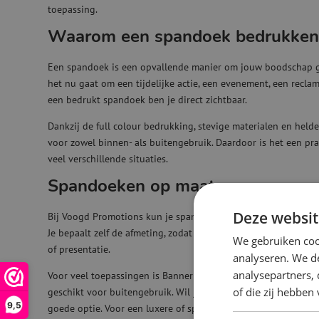
toepassing.
Waarom een spandoek bedrukken
Een spandoek is een opvallende manier om jouw boodschap gro
het nu gaat om een tijdelijke actie, een evenement, een recla
een bedrukt spandoek ben je direct zichtbaar.
Dankzij de full colour bedrukking, stevige materialen en held
voor zowel binnen- als buitengebruik. Daardoor is het een pra
veel verschillende situaties.
Spandoeken op maat
Deze websit
Bij Voogd Promotions kun je spandoeken laten drukken in ver
Je bepaalt zelf de afmeting, zodat het spandoek goed past bij 
We gebruiken coo
of presentatie.
analyseren. We de
analysepartners,
Voor veel toepassingen is Banner 510 een populaire keuze. Dit 
of die zij hebbe
geschikt voor buitengebruik. Wil je een doek dat deels wind
9,5
goede optie. Voor een luxere of specifieke toepassing kun je k