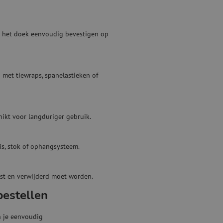
e het doek eenvoudig bevestigen op
 met tiewraps, spanelastieken of
hikt voor langduriger gebruik.
is, stok of ophangsysteem.
tst en verwijderd moet worden.
bestellen
 je eenvoudig