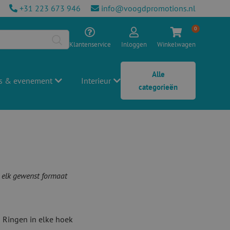
+31 223 673 946
info@voogdpromotions.nl
0
Klantenservice
Inloggen
Winkelwagen
Alle
s & evenement
Interieur
categorieën
 elk gewenst formaat
 Ringen in elke hoek