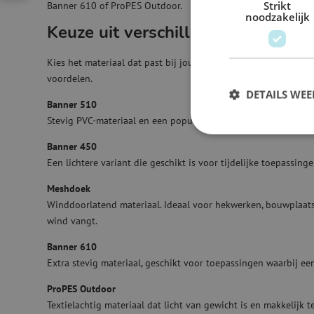
Strikt
Banner 610 of ProPES Outdoor.
noodzakelijk
Keuze uit verschillende materiale
Kies het materiaal dat past bij jouw gebruik. Elk materiaal he
voordelen.
DETAILS WE
Banner 510
Stevig PVC-materiaal en een populaire keuze voor spandoeken
Banner 450
Een lichtere variant die geschikt is voor tijdelijke toepassing
Meshdoek
Winddoorlatend materiaal. Ideaal voor hekwerken, bouwplaats
wind vangt.
Banner 610
Extra stevig materiaal, geschikt voor toepassingen waarbij ee
ProPES Outdoor
Textielachtig materiaal dat licht van gewicht is en makkelijk 