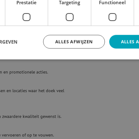
Prestatie
Targeting
Functioneel
n
eft zijn eigen eigenschappen en
ERGEVEN
ALLES AFWIJZEN
ALLES 
 die buiten worden gebruikt.
en en promotionele acties.
en en locaties waar het doek veel
n zwaardere kwaliteit gewenst is.
te vervoeren of op te vouwen.