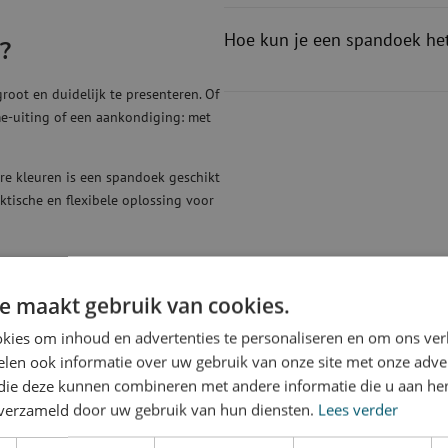
Hoe kun je een spandoek he
?
ot en duidelijk te presenteren. Of
me-uiting of een aankondiging: met
ere kleuren is een spandoek geschikt
ktische en flexibele oplossing voor
e maakt gebruik van cookies.
schillende formaten en materialen.
jouw locatie, frame, hekwerk, gevel
kies om inhoud en advertenties te personaliseren en om ons ver
len ook informatie over uw gebruik van onze site met onze adver
 die deze kunnen combineren met andere informatie die u aan hen
materiaal is stevig, veelzijdig en
n verzameld door uw gebruik van hun diensten.
Lees verder
doorlatend is? Dan is meshdoek een
iezen uit andere materialen, zoals