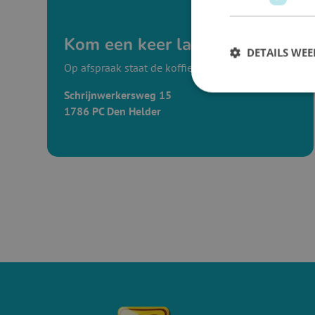
Kom een keer langs
DETAILS WE
Op afspraak staat de koffie klaar!
Schrijnwerkersweg 15
1786 PC Den Helder