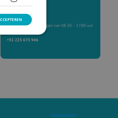
Bel ons
ACCEPTEREN
Bereikbaar op werkdagen van 08.30 – 17.00 uur
+31 223 673 946