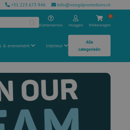
+31 223 673 946
info@voogdpromotions.nl
0
Klantenservice
Inloggen
Winkelwagen
Alle
s & evenement
Interieur
categorieën