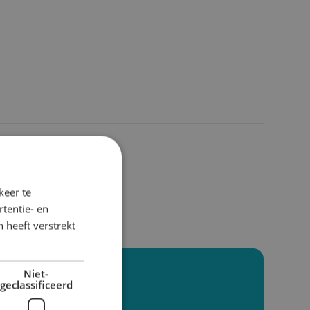
keer te
tentie- en
 heeft verstrekt
Niet-

geclassificeerd