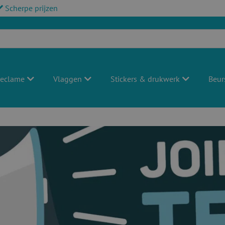
Scherpe prijzen
reclame
Vlaggen
Stickers & drukwerk
Beur