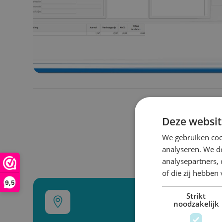
Deze websit
We gebruiken coo
analyseren. We de
analysepartners,
of die zij hebbe
9,5
Strikt

noodzakelijk