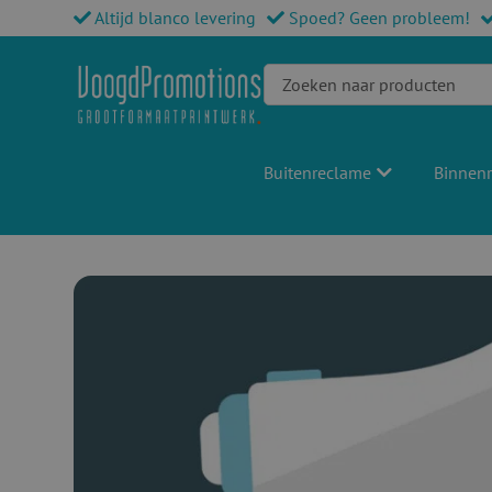
Altijd blanco levering
Spoed? Geen probleem!
Buitenreclame
Binnen