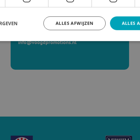
Mail met ons
ERGEVEN
ALLES AFWIJZEN
ALLES 
In bijna alle gevallen reageren wij direct!
info@voogdpromotions.nl