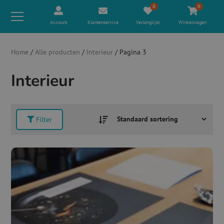
0
0
Account
Klantenservice
Verlanglijst
Winkelwagen
Home
/
Alle producten
/
Interieur
/ Pagina 3
Interieur
Filter