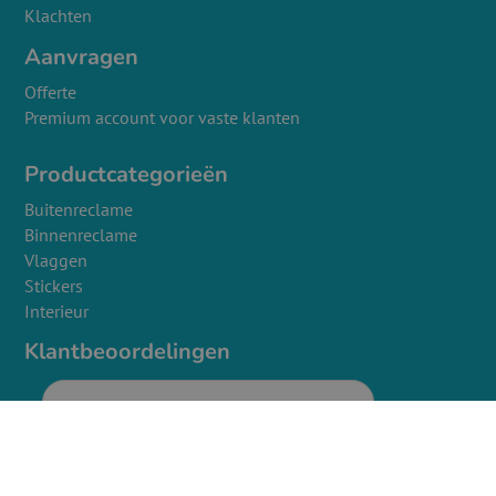
Klachten
Aanvragen
Offerte
Premium account voor vaste klanten
Productcategorieën
Buitenreclame
Binnenreclame
Vlaggen
Stickers
Interieur
Klantbeoordelingen