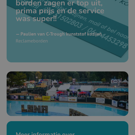
borden zagen er top uit,
prima prijs en de service
was super!!
— Paulien van C-Trough kunststof kozijen
Reclameborden
Meer informatie over