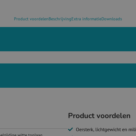
Product voordelen
Beschrijving
Extra informatie
Downloads
Product voordelen
Oersterk, lichtgewicht en mil
lzijdige witte toplaag