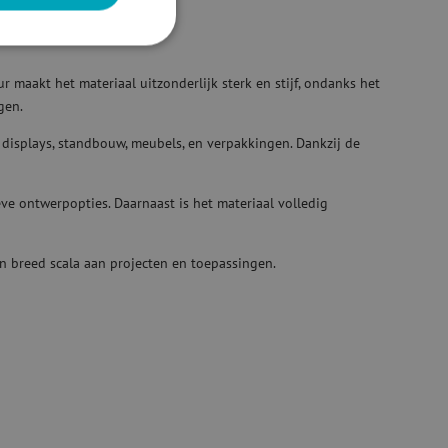
 maakt het materiaal uitzonderlijk sterk en stijf, ondanks het
gen.
r displays, standbouw, meubels, en verpakkingen. Dankzij de
eve ontwerpopties. Daarnaast is het materiaal volledig
n breed scala aan projecten en toepassingen.