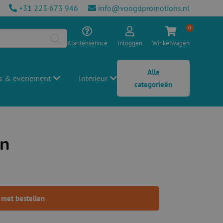
+31 223 673 946
info@voogdpromotions.nl
0
Klantenservice
Inloggen
Winkelwagen
Alle
s & evenement
Interieur
categorieën
on
 met bestellen