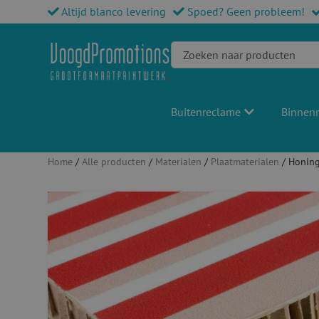
Altijd blanco levering
Spoed? Geen probleem!
Buitenreclame
Binnen
Home
/
Alle producten
/
Materialen
/
Plaatmaterialen
/ Honing