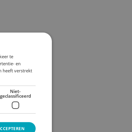
keer te
tentie- en
 heeft verstrekt
Niet-
geclassificeerd
ACCEPTEREN