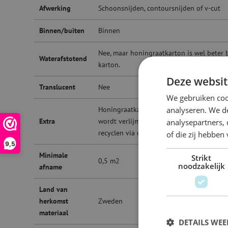
Afwerking
Schoonsnijden, contoursnijden of v-cut
Binnen/buiten
Binnen
Nee, maar honingraatkarton is wel beter
Waterafstotend
karton.
Deze websit
Translucent
Nee
We gebruiken coo
analyseren. We de
Honingraatkarton bevat geen componente
Extra
wordt verlijmd met lijm op waterbasis. B
analysepartners,
recyclen via de oud papier inzameling.
of die zij hebbe
9,5
Minimale
Strikt
0,5 m2
noodzakelijk
afname
Land van
herkomst
Zweden
materiaal
DETAILS WE