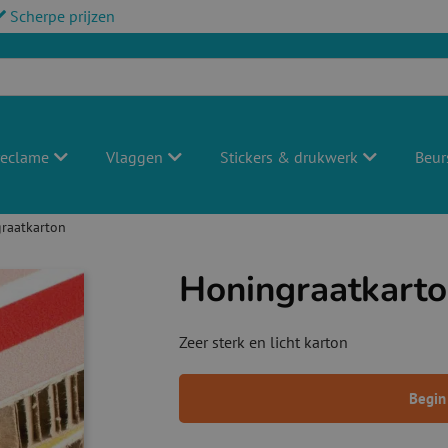
Scherpe prijzen
reclame
Vlaggen
Stickers & drukwerk
Beur
raatkarton
Honingraatkart
Zeer sterk en licht karton
Begin