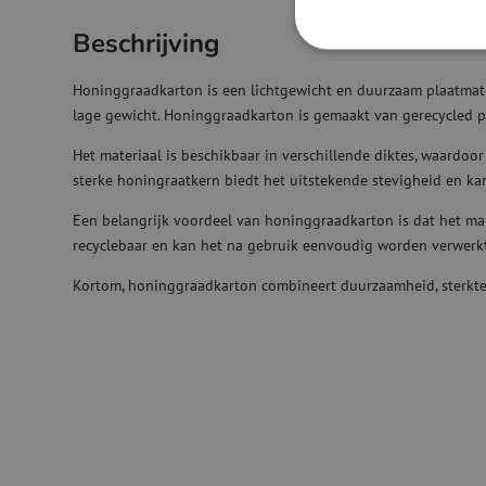
Beschrijving
Honinggraadkarton is een lichtgewicht en duurzaam plaatmateri
lage gewicht. Honinggraadkarton is gemaakt van gerecycled pa
Het materiaal is beschikbaar in verschillende diktes, waardoo
sterke honingraatkern biedt het uitstekende stevigheid en ka
Een belangrijk voordeel van honinggraadkarton is dat het makk
recyclebaar en kan het na gebruik eenvoudig worden verwerkt
Kortom, honinggraadkarton combineert duurzaamheid, sterkte 