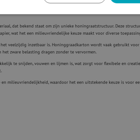
aal, dat bekend staat om zijn unieke honingraatstructuur. Deze structuur
pier, wat het een milieuvriendelijke keuze maakt voor diverse toepassin
r het veelzijdig inzetbaar is. Honinggraadkarton wordt vaak gebruikt voo
n het zware belasting dragen zonder te vervormen.
elijk te snijden, vouwen en lijmen is, wat zorgt voor flexibele en creati
.
en milieuvriendelijkheid, waardoor het een uitstekende keuze is voor ee