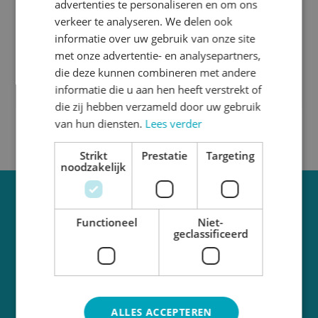
advertenties te personaliseren en om ons
verkeer te analyseren. We delen ook
Wat is het verschil in buigzaamheid?
informatie over uw gebruik van onze site
Forex is licht buigzaam. Omdat het materiaal is
met onze advertentie- en analysepartners,
opgebouwd uit hard schuim in combinatie met
die deze kunnen combineren met andere
een toplaag, is het materiaal relatief flexibel.
informatie die u aan hen heeft verstrekt of
die zij hebben verzameld door uw gebruik
van hun diensten.
Lees verder
Strikt
Prestatie
Targeting
noodzakelijk
Schrijf je in voor
Functioneel
Niet-
onze nieuwsbrief!
geclassificeerd
Ontvang 10% korting op je
volgende aankoop bij inschrijving
Je
ALLES ACCEPTEREN