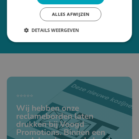
emailadres
*
ALLES AFWIJZEN
DETAILS WEERGEVEN
⭐⭐⭐⭐⭐
Wij hebben onze
reclameborden laten
drukken bij Voogd
Promotions. Binnen een