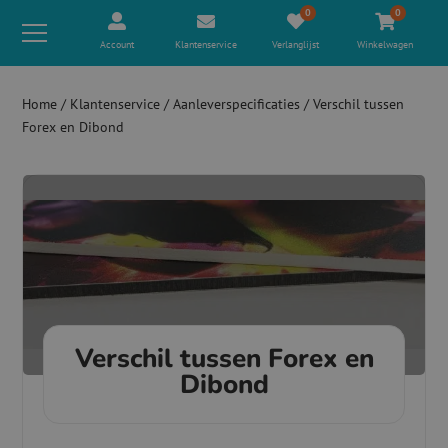
0
0
Account
Klantenservice
Verlanglijst
Winkelwagen
Home
/
Klantenservice
/
Aanleverspecificaties
/
Verschil tussen
Forex en Dibond
Verschil tussen Forex en
Dibond