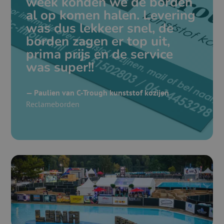
week konden we de borden
al op komen halen. Levering
was dus lekkeer snel, de
borden zagen er top uit,
prima prijs en de service
was super!!
— Paulien van C-Trough kunststof kozijen
Reclameborden