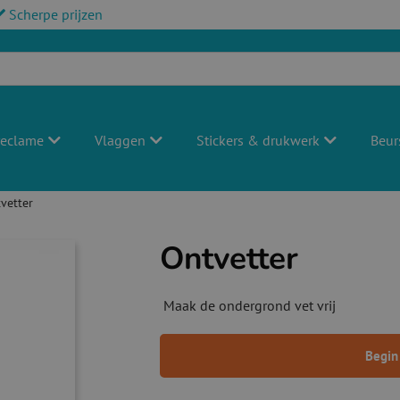
Scherpe prijzen
reclame
Vlaggen
Stickers & drukwerk
Beur
vetter
Ontvetter
Maak de ondergrond vet vrij
Begin