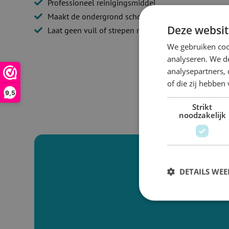
Professioneel reinigingsmiddel
Maakt de ondergrond schoon en stofvrij
Deze websit
Laat geen vuil of strepen na
We gebruiken coo
analyseren. We de
analysepartners,
of die zij hebbe
9,5
Strikt
noodzakelijk
DETAILS WE