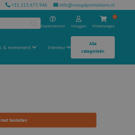
+31 223 673 946
info@voogdpromotions.nl
0
Klantenservice
Inloggen
Winkelwagen
Alle
s & evenement
Interieur
categorieën
 met bestellen