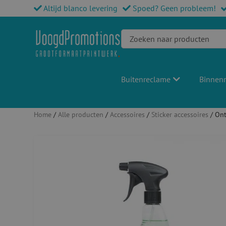
Altijd blanco levering
Spoed? Geen probleem!
Buitenreclame
Binnen
Home
/
Alle producten
/
Accessoires
/
Sticker accessoires
/ Ont