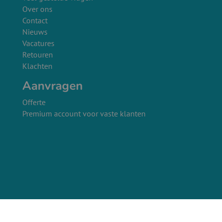
Over ons
Contact
Nieuws
Vacatures
Retouren
Klachten
Aanvragen
Offerte
Premium account voor vaste klanten