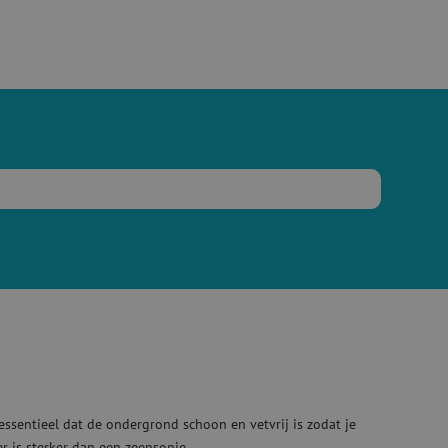
 essentieel dat de ondergrond schoon en vetvrij is zodat je
er is sterker dan een zeepsopje.