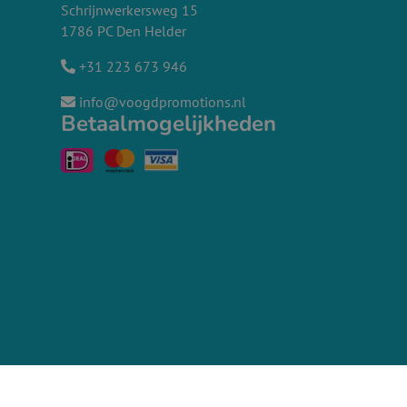
Schrijnwerkersweg 15
1786 PC Den Helder
+31 223 673 946
info@voogdpromotions.nl
Betaalmogelijkheden