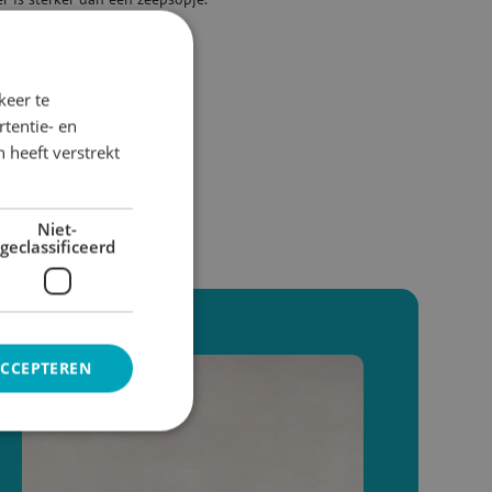
keer te
tentie- en
 heeft verstrekt
Niet-
geclassificeerd
ACCEPTEREN