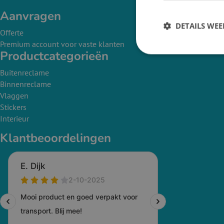
Aanvragen
DETAILS WE
Offerte
Premium account voor vaste klanten
Productcategorieën
Buitenreclame
Binnenreclame
Vlaggen
Stickers
Interieur
Klantbeoordelingen