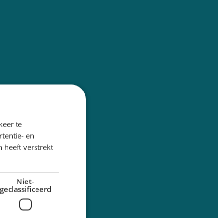
keer te
tentie- en
 heeft verstrekt
Niet-
geclassificeerd