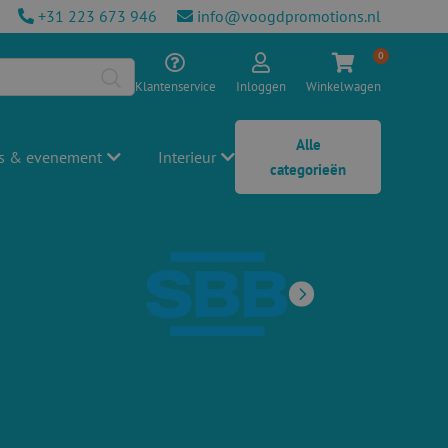
+31 223 673 946
info@voogdpromotions.nl
0
Klantenservice
Inloggen
Winkelwagen
Alle
s & evenement
Interieur
categorieën