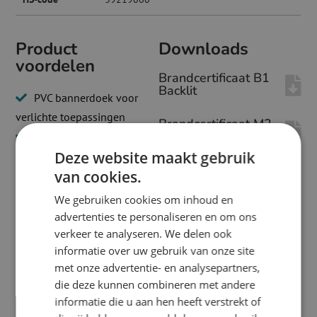
Product
Downloads
voordelen
Brandcertificaat B1
Backlit
PVC bannerdoek voor
verlichte toepassingen
Brandcertificaat M2
Backlit
Naadloos Backlitdoek tot
Deze website maakt gebruik
wel 5 x 45 m
van cookies.
Krachtige kleuren door
dubbele laag inkt
We gebruiken cookies om inhoud en
Uitstekende egale
advertenties te personaliseren en om ons
lichtdoorlatendheid
verkeer te analyseren. We delen ook
informatie over uw gebruik van onze site
met onze advertentie- en analysepartners,
die deze kunnen combineren met andere
informatie die u aan hen heeft verstrekt of
Beschrijving