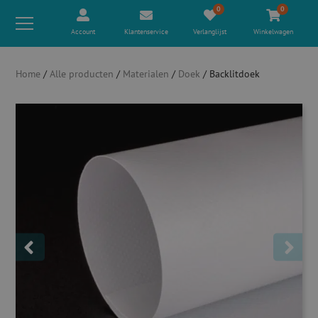
0
0
Account
Klantenservice
Verlanglijst
Winkelwagen
Home
/
Alle producten
/
Materialen
/
Doek
/ Backlitdoek