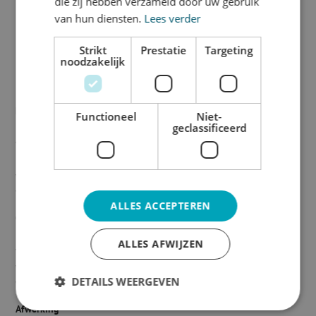
die zij hebben verzameld door uw gebruik
van hun diensten.
Lees verder
Backlitdoek is een speciaal materiaal ontworpen voor gebruik in
lichtbakken, zelfs voor zeer grote lichtbakken, aangezien de
Strikt
Prestatie
Targeting
maximale printbreedte 494 cm is. Dit materiaal heeft uitstekende
noodzakelijk
lichtdoorlatendheid, wat resulteert in een gelijkmatig verlichte
print wanneer het in een lichtbak wordt geplaatst.
Dubbele inktlaag
Functioneel
Niet-
geclassificeerd
Het doek wordt voorzien van een 200% fullcolor print, wat zorgt
voor krachtige en levendige kleuren, ideaal voor gebruik in
lichtbak toepassingen. Het is belangrijk op te merken dat
wanneer het doek niet verlicht wordt, de print donkerder lijkt
vanwege de dubbele inktlaag.
ALLES ACCEPTEREN
Geschikt voor binnen en buiten
Backlitdoek is geschikt voor zowel binnen- als buitengebruik
ALLES AFWIJZEN
vanwege de PVC-materiaaleigenschappen, waardoor het doek
waterafstotend is en bestand is tegen verschillende
DETAILS WEERGEVEN
weersomstandigheden.
Afwerking