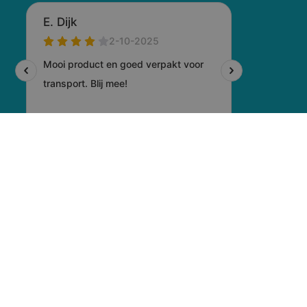
© 2026 Voogd Promotions
-
Privacyverklaring
-
Cookiebeleid
-
Disclaimer
-
Sitemap
- Gemaakt door:
Totstraksonline.nl