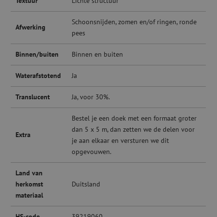
Textuur
Lichte structuur
Schoonsnijden, zomen en/of ringen, ronde
Afwerking
pees
Binnen/buiten
Binnen en buiten
Waterafstotend
Ja
Translucent
Ja, voor 30%.
Bestel je een doek met een formaat groter
dan 5 x 5 m, dan zetten we de delen voor
Extra
je aan elkaar en versturen we dit
opgevouwen.
Land van
herkomst
Duitsland
materiaal
HS-code
39219060