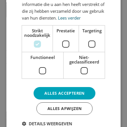
informatie die u aan hen heeft verstrekt of
die zij hebben verzameld door uw gebruik
van hun diensten.
Lees verder
PDF voorinstellingen
Strikt
Prestatie
Targeting
noodzakelijk
PDF voorinstellingen Je kunt hier drie whitelabel PDF
voorinstellingen (joboptions) downloaden, waarin de
optimale instellingen om je PDF mee op te slaan zijn
Functioneel
Niet-
geclassificeerd
vastgelegd. Lekker makkelijk én de zekerheid dat je je
bestanden perfect upload. Papier en labels...
read more
ALLES ACCEPTEREN
ALLES AFWIJZEN
DETAILS WEERGEVEN