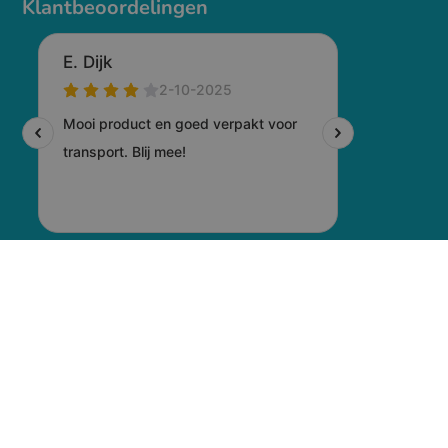
Klantbeoordelingen
© 2026 Voogd Promotions
-
Algemene voorwaarden
-
Privacyverklaring
-
Cookiebeleid
-
Disclaimer
- Gemaakt door: