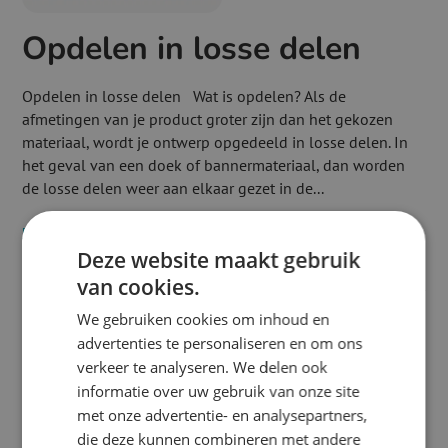
Opdelen in losse delen
Opdelen in losse delen Wat is opdelen? Als de
afmetingen van je product groter zijn dan het gekozen
materiaal, wordt je ontwerp opgedeeld in losse delen. In
het geval van een doek of bannermateriaal, dan worden
de losse delen weer aan elkaar gezet in de...
read more
Deze website maakt gebruik
van cookies.
We gebruiken cookies om inhoud en
advertenties te personaliseren en om ons
verkeer te analyseren. We delen ook
informatie over uw gebruik van onze site
met onze advertentie- en analysepartners,
die deze kunnen combineren met andere