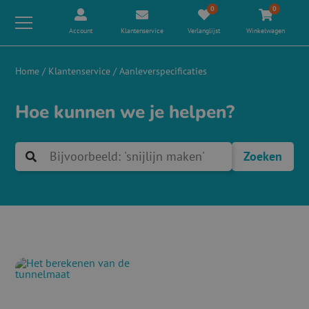
0
0
Account
Klantenservice
Verlanglijst
Winkelwagen
Home
/
Klantenservice
/
Aanleverspecificaties
Hoe kunnen we je helpen?
Zoek
naar: